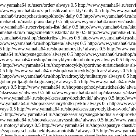
www.yamaha64.ru/users/order/
always
0.5
http://www.yamaha64.ru/servis
://www.yamaha64.ru/zapchastikvadrotsikly/
daily
0.5
http://www.yamah
amaha64.ru/zapchastisnegokhody/
daily
0.5
http://www.yamaha64.ru/no
maha64.ru/masla-prais/
daily
0.5
http://www.yamaha64.ru/servis/nashi-
w.yamaha64.ru/servis/prais-list/
daily
0.5
http://www.yamaha64.ru//akts
maha64.ru/o-magazine/aktsiiskidki/
daily
0.5
http://www.yamaha64.ru
.yamaha64.ru/shop/classicribs/
always
0.5
http://www.yamaha64.ru/sho
p://www.yamaha64.ru/shop/katera/
always
0.5
http://www.yamaha64.ru/
5
http://www.yamaha64.ru/shop/motocykly/
always
0.5
http://www.ya
maha64.ru/shop/snegoubor/
always
0.5
http://www.yamaha64.ru/shop/
//www.yamaha64.ru/shop/motocykly/malokubaturnye/
always
0.5
http:/
5
http://www.yamaha64.ru/shop/motocykly/sportivno-turisticheskie/
al
0.5
http://www.yamaha64.ru/shop/kvadrocykly/golfcars/
always
0.5
ht
5
http://www.yamaha64.ru/shop/kvadrocykly/utilitarnye/
always
0.5
ht
gohody/dlja-glubokogo-snega/
always
0.5
http://www.yamaha64.ru/sho
lways
0.5
http://www.yamaha64.ru/shop/snegohody/turisticheskie/
alwa
aksessuary/
always
0.5
http://www.yamaha64.ru/shop/aksessuary/akses
//www.yamaha64.ru/shop/aksessuary/dozhdeviki/
always
0.5
http://www
ww.yamaha64.ru/shop/aksessuary/lodki-pvkh/
always
0.5
http://www.ya
ways
0.5
http://www.yamaha64.ru/shop/aksessuary/otdykh-na-vode/
al
.5
http://www.yamaha64.ru/shop/aksessuary/snegokhodnaia-ekipirovka
www.yamaha64.ru/shop/aksessuary/zashhita/
always
0.5
http://www.yama
na-motory/
always
0.5
http://www.yamaha64.ru/shop//zapasnye-chasti/c
//zapasnye-chasti/chekhly-na-mototsikl/
always
0.5
http://www.yamaha6