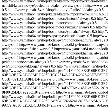
http://www.yamaha64.ru/shop/katera/katera-importnye/katera-novye/
nalichii/katera-novye/poslednie-udalennye/
always
0.5
http://www.yam
0.5
http://www.yamaha64.ru/shop/lodki-pvh/feniks/old/
always
0.5
ht
http://www.yamaha64.ru/shop/katera/katera-importnye/620F
http://www.yamaha64.ru/shop/boatmotors/instock/
always
0.5
http:/
http://www.yamaha64.ru/shop/boatmotors/omolon/
always
0.5
http:/
http://www.yamaha64.ru/shop/boatmotors/suzuki/
always
0.5
http://
http://www.yamaha64.ru/shop/boatmotors/yamaha/
always
0.5
http:/
http://www.yamaha64.ru/shop//zapasnye-chasti/
always
0.5
http://w
http://www.yamaha64.ru/shop/lodki-pvh/nononono/admiral/
always
0
always
0.5
http://www.yamaha64.ru/shop/lodki-pvh/nononono/aqva-
pvh/nononono/catfish/
always
0.5
http://www.yamaha64.ru/shop/lodk
http://www.yamaha64.ru/shop/lodki-pvh/nononono/khanter/
always
0
always
0.5
http://www.yamaha64.ru/shop/lodki-pvh/nononono/patriot
pvh/nononono/smart/
always
0.5
http://www.yamaha64.ru/shop/lodki
pvh/nononono/viktorija/
always
0.5
http://www.yamaha64.ru/sho
http://www.yamaha64.ru/shop/lodki-pvh/621F0450-3E3F-60BE
60BE-3E7B-ABC824ED785F/1CC25148-7ED4-2326-23E7-F6FF
C5BF-691D31A8FBE4/
always
0.5
http://www.yamaha64.ru/sho
http://www.yamaha64.ru/shop/lodki-pvh/621F0450-3E3F-60BE
60BE-3E7B-ABC824ED785F/8FC9134D-776A-145D-A6E2-12C
8F90-25DD79228C18/
always
0.5
http://www.yamaha64.ru/shop
http://www.yamaha64.ru/shop/lodki-pvh/621F0450-3E3F-60BE
60BE-3E7B-ABC824ED785F/A82BCE82-6241-8C55-FA54-AA1
9AC9-A036-525ABCB3461F/
always
0.5
http://www.yamaha64.