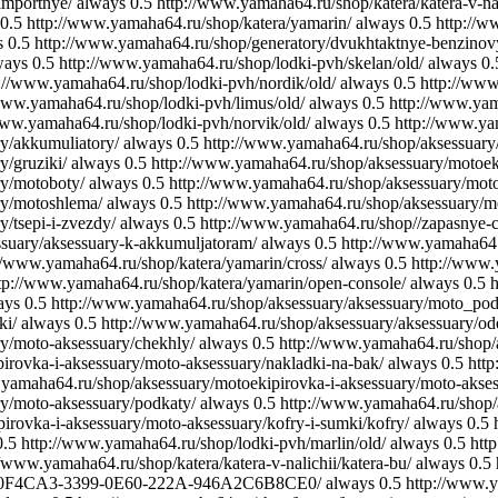
importnye/
always
0.5
http://www.yamaha64.ru/shop/katera/katera-v-nal
0.5
http://www.yamaha64.ru/shop/katera/yamarin/
always
0.5
http://w
s
0.5
http://www.yamaha64.ru/shop/generatory/dvukhtaktnye-benzinov
ways
0.5
http://www.yamaha64.ru/shop/lodki-pvh/skelan/old/
always
0.
://www.yamaha64.ru/shop/lodki-pvh/nordik/old/
always
0.5
http://www
www.yamaha64.ru/shop/lodki-pvh/limus/old/
always
0.5
http://www.yam
www.yamaha64.ru/shop/lodki-pvh/norvik/old/
always
0.5
http://www.ya
y/akkumuliatory/
always
0.5
http://www.yamaha64.ru/shop/aksessuary/
/gruziki/
always
0.5
http://www.yamaha64.ru/shop/aksessuary/motoeki
ry/motoboty/
always
0.5
http://www.yamaha64.ru/shop/aksessuary/moto
ry/motoshlema/
always
0.5
http://www.yamaha64.ru/shop/aksessuary/mot
/tsepi-i-zvezdy/
always
0.5
http://www.yamaha64.ru/shop//zapasnye-ch
ssuary/aksessuary-k-akkumuljatoram/
always
0.5
http://www.yamaha64.
//www.yamaha64.ru/shop/katera/yamarin/cross/
always
0.5
http://www.
tp://www.yamaha64.ru/shop/katera/yamarin/open-console/
always
0.5
h
ays
0.5
http://www.yamaha64.ru/shop/aksessuary/aksessuary/moto_pod
ki/
always
0.5
http://www.yamaha64.ru/shop/aksessuary/aksessuary/od
y/moto-aksessuary/chekhly/
always
0.5
http://www.yamaha64.ru/shop/a
irovka-i-aksessuary/moto-aksessuary/nakladki-na-bak/
always
0.5
htt
yamaha64.ru/shop/aksessuary/motoekipirovka-i-aksessuary/moto-akses
y/moto-aksessuary/podkaty/
always
0.5
http://www.yamaha64.ru/shop/a
irovka-i-aksessuary/moto-aksessuary/kofry-i-sumki/kofry/
always
0.5
0.5
http://www.yamaha64.ru/shop/lodki-pvh/marlin/old/
always
0.5
htt
//www.yamaha64.ru/shop/katera/katera-v-nalichii/katera-bu/
always
0.5
ye/620F4CA3-3399-0E60-222A-946A2C6B8CE0/
always
0.5
http://www.y