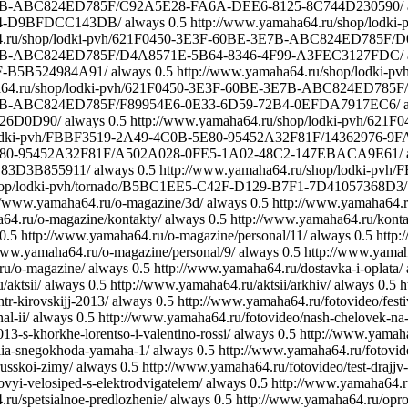
E-3E7B-ABC824ED785F/C92A5E28-FA6A-DEE6-8125-8C744D230590/
84-D9BFDCC143DB/
always
0.5
http://www.yamaha64.ru/shop/lo
64.ru/shop/lodki-pvh/621F0450-3E3F-60BE-3E7B-ABC824ED785
E-3E7B-ABC824ED785F/D4A8571E-5B64-8346-4F99-A3FEC3127FDC/
-B5B524984A91/
always
0.5
http://www.yamaha64.ru/shop/lodk
ha64.ru/shop/lodki-pvh/621F0450-3E3F-60BE-3E7B-ABC824ED78
-3E7B-ABC824ED785F/F89954E6-0E33-6D59-72B4-0EFDA7917EC6/
26D0D90/
always
0.5
http://www.yamaha64.ru/shop/lodki-pvh/6
/lodki-pvh/FBBF3519-2A49-4C0B-5E80-95452A32F81F/14362976-9
B-5E80-95452A32F81F/A502A028-0FE5-1A02-48C2-147EBACA9E61/
83D3B855911/
always
0.5
http://www.yamaha64.ru/shop/lodki-p
shop/lodki-pvh/tornado/B5BC1EE5-C42F-D129-B7F1-7D41057368D3/
//www.yamaha64.ru/o-magazine/3d/
always
0.5
http://www.yamaha64.ru
64.ru/o-magazine/kontakty/
always
0.5
http://www.yamaha64.ru/konta
0.5
http://www.yamaha64.ru/o-magazine/personal/11/
always
0.5
http:
www.yamaha64.ru/o-magazine/personal/9/
always
0.5
http://www.yamaha
ru/o-magazine/
always
0.5
http://www.yamaha64.ru/dostavka-i-oplata/
aktsii/
always
0.5
http://www.yamaha64.ru/aktsii/arkhiv/
always
0.5
h
r-kirovskijj-2013/
always
0.5
http://www.yamaha64.ru/fotovideo/fest
l-ii/
always
0.5
http://www.yamaha64.ru/fotovideo/nash-chelovek-na-g
3-s-khorkhe-lorentso-i-valentino-rossi/
always
0.5
http://www.yamaha
iia-snegokhoda-yamaha-1/
always
0.5
http://www.yamaha64.ru/fotov
russkoi-zimy/
always
0.5
http://www.yamaha64.ru/fotovideo/test-drajj
vyi-velosiped-s-elektrodvigatelem/
always
0.5
http://www.yamaha64.ru
ru/spetsialnoe-predlozhenie/
always
0.5
http://www.yamaha64.ru/opro