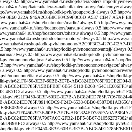
always
0.5
http://www.yamaha64.ru/shop/katera/katera-importnye/new
aha64.ru/shop/katera/katera-v-nalichii/katera-novye/udalennye/
alway
tp://www.yamaha64.ru/shop/lodki-pvh/grouper/old/
always
0.5
http://
4CA3-3399-0E60-222A-946A2C6B8CE0/C99F0C6D-A537-CB47-A5AF-E
/www.yamaha64.ru/shop/boatmotors/marlin/
always
0.5
http://www.yama
/www.yamaha64.ru/shop/boatmotors/parsun/
always
0.5
http://www.yam
www.yamaha64.ru/shop/boatmotors/tohatsu/
always
0.5
http://www.yam
/www.yamaha64.ru/shop//lodochnie-motory/
always
0.5
http://www.yam
ww.yamaha64.ru/shop/lodki-pvh/nononono/A2C9F3C3-427C-C2A7-
.5
http://www.yamaha64.ru/shop/lodki-pvh/nononono/antejj/
always
0.
marina/
always
0.5
http://www.yamaha64.ru/shop/lodki-pvh/nononono/
i-pvh/nononono/kajjman/
always
0.5
http://www.yamaha64.ru/shop/lo
.5
http://www.yamaha64.ru/shop/lodki-pvh/nononono/navigator/
alway
/
always
0.5
http://www.yamaha64.ru/shop/lodki-pvh/nononono/rivera/
-pvh/nononono/titan/
always
0.5
http://www.yamaha64.ru/shop/lodki-p
p/lodki-pvh/621F0450-3E3F-60BE-3E7B-ABC824ED785F/02CE2D04
-3E7B-ABC824ED785F/15BBFB0F-6B54-5110-B268-454C1E606FF3/
a
E0C4E51C/
always
0.5
http://www.yamaha64.ru/shop/lodki-pvh/6
p/lodki-pvh/621F0450-3E3F-60BE-3E7B-ABC824ED785F/7C670824
-3E7B-ABC824ED785F/89146DC9-F24D-6538-0BB0-0587D81AB656/
AE3EE0E98/
always
0.5
http://www.yamaha64.ru/shop/lodki-pvh/
/lodki-pvh/621F0450-3E3F-60BE-3E7B-ABC824ED785F/A0AB8E4A
-3E7B-ABC824ED785F/A7967A0C-2FB2-1BF5-8B67-310562F37382/
a
E66DB9BEC/
always
0.5
http://www.yamaha64.ru/shop/lodki-pv
ru/shop/lodki-pvh/621F0450-3E3F-60BE-3E7B-ABC824ED785F/BE