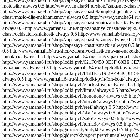
http://www.yamaha64.ru/shop//zapasnye-chasti/instrumenty/
always
0
mototsikl/
always
0.5
http://www.yamaha64.ru/shop//zapasnye-chasti
http://www.yamaha64.ru/shop//zapasnye-chasti/komplektujushhie-k-p
chasti/maslo-dlja-mekhanizmov/
always
0.5
http://www.yamaha64.ru/
http://www.yamaha64.ru/shop//zapasnye-chasti/motozapchasti/
alway
always
0.5
http://www.yamaha64.ru/shop//zapasnye-chasti/naklejjki/
chasti/ochistiteli-zhidkosti/
always
0.5
http://www.yamaha64.ru/shop//z
http://www.yamaha64.ru/shop//zapasnye-chasti/raznoe/
always
0.5
ht
http://www.yamaha64.ru/shop//zapasnye-chasti/smazki/
always
0.5
ht
0.5
http://www.yamaha64.ru/shop//zapasnye-chasti/tenty-na-snegokh
jamakha/
always
0.5
http://www.yamaha64.ru/shop//zapasnye-chasti/z
http://www.yamaha64.ru/shop/lodki-pvh/621F0450-3E3F-60BE-
pvh/apache/
always
0.5
http://www.yamaha64.ru/shop/lodki-pvh/boat
http://www.yamaha64.ru/shop/lodki-pvh/FBBF3519-2A49-4C0B-5
always
0.5
http://www.yamaha64.ru/shop/lodki-pvh/fort-boat/
always
http://www.yamaha64.ru/shop/lodki-pvh/guick-stream/
always
0.5
ht
http://www.yamaha64.ru/shop/lodki-pvh/limus/
always
0.5
http://ww
http://www.yamaha64.ru/shop/lodki-pvh/nononono/
always
0.5
http:
http://www.yamaha64.ru/shop/lodki-pvh/norvik/
always
0.5
http://w
http://www.yamaha64.ru/shop/lodki-pvh/reef/
always
0.5
http://www.
http://www.yamaha64.ru/shop/lodki-pvh/skat/
always
0.5
http://www.
http://www.yamaha64.ru/shop/lodki-pvh/solo/
always
0.5
http://www.
http://www.yamaha64.ru/shop/lodki-pvh/tornado/
always
0.5
http://
http://www.yamaha64.ru/shop/gidrocykly/otdykh/
always
0.5
http://
http://www.yamaha64.ru/shop/gidrocykly/sport-premium/
always
0.5