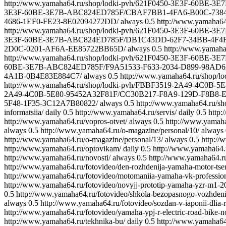
http://www.yamaha64.ru/shop/lodki-pvh/621F0450-3E3F-60B
3E3F-60BE-3E7B-ABC824ED785F/CBAF7BB1-4FA6-B00C-73
4686-1EF0-FE23-8E02094272DD/
always
0.5
http://www.yamaha
http://www.yamaha64.ru/shop/lodki-pvh/621F0450-3E3F-60B
3E3F-60BE-3E7B-ABC824ED785F/DB1C43DD-62F7-34BB-4F4F
2D0C-0201-AF6A-EE85722BB65D/
always
0.5
http://www.yama
http://www.yamaha64.ru/shop/lodki-pvh/621F0450-3E3F-60BE
60BE-3E7B-ABC824ED785F/F9A51533-F633-2034-D899-98AD6
4A1B-0B4E83E884C7/
always
0.5
http://www.yamaha64.ru/shop
http://www.yamaha64.ru/shop/lodki-pvh/FBBF3519-2A49-4C0
2A49-4C0B-5E80-95452A32F81F/CC30B217-F8A9-129D-F8B8-E
5F48-1F35-3C12A7B80822/
always
0.5
http://www.yamaha64.ru/
informatsiia/
daily
0.5
http://www.yamaha64.ru/servis/
daily
0.5
http:
http://www.yamaha64.ru/vopros-otvet/
always
0.5
http://www.yamaha
always
0.5
http://www.yamaha64.ru/o-magazine/personal/10/
always
http://www.yamaha64.ru/o-magazine/personal/13/
always
0.5
http://
http://www.yamaha64.ru/optovikam/
daily
0.5
http://www.yamaha64.
http://www.yamaha64.ru/novosti/
always
0.5
http://www.yamaha64.ru/
http://www.yamaha64.ru/fotovideo/den-rozhdenija-yamaha-motor-tsent
http://www.yamaha64.ru/fotovideo/motomaniia-yamaha-vk-professiona
http://www.yamaha64.ru/fotovideo/novyjj-prototip-yamaha-yzr-m1-201
0.5
http://www.yamaha64.ru/fotovideo/shkola-bezopasnogo-vozhden
always
0.5
http://www.yamaha64.ru/fotovideo/sozdan-v-iaponii-dlia-
http://www.yamaha64.ru/fotovideo/yamaha-ypj-r-electric-road-bike-no
http://www.yamaha64.ru/tekhnika-bu/
daily
0.5
http://www.yamaha64.