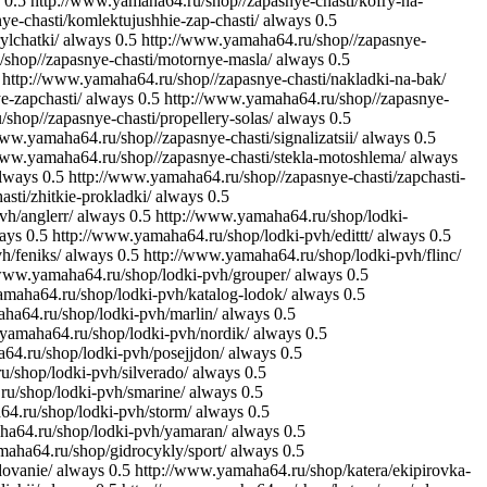
0.5
http://www.yamaha64.ru/shop//zapasnye-chasti/kofry-na-
e-chasti/komlektujushhie-zap-chasti/
always
0.5
ylchatki/
always
0.5
http://www.yamaha64.ru/shop//zapasnye-
shop//zapasnye-chasti/motornye-masla/
always
0.5
http://www.yamaha64.ru/shop//zapasnye-chasti/nakladki-na-bak/
e-zapchasti/
always
0.5
http://www.yamaha64.ru/shop//zapasnye-
shop//zapasnye-chasti/propellery-solas/
always
0.5
www.yamaha64.ru/shop//zapasnye-chasti/signalizatsii/
always
0.5
www.yamaha64.ru/shop//zapasnye-chasti/stekla-motoshlema/
always
lways
0.5
http://www.yamaha64.ru/shop//zapasnye-chasti/zapchasti-
sti/zhitkie-prokladki/
always
0.5
vh/anglerr/
always
0.5
http://www.yamaha64.ru/shop/lodki-
ays
0.5
http://www.yamaha64.ru/shop/lodki-pvh/edittt/
always
0.5
h/feniks/
always
0.5
http://www.yamaha64.ru/shop/lodki-pvh/flinc/
/www.yamaha64.ru/shop/lodki-pvh/grouper/
always
0.5
amaha64.ru/shop/lodki-pvh/katalog-lodok/
always
0.5
ha64.ru/shop/lodki-pvh/marlin/
always
0.5
yamaha64.ru/shop/lodki-pvh/nordik/
always
0.5
64.ru/shop/lodki-pvh/posejjdon/
always
0.5
/shop/lodki-pvh/silverado/
always
0.5
u/shop/lodki-pvh/smarine/
always
0.5
4.ru/shop/lodki-pvh/storm/
always
0.5
ha64.ru/shop/lodki-pvh/yamaran/
always
0.5
aha64.ru/shop/gidrocykly/sport/
always
0.5
dovanie/
always
0.5
http://www.yamaha64.ru/shop/katera/ekipirovka-