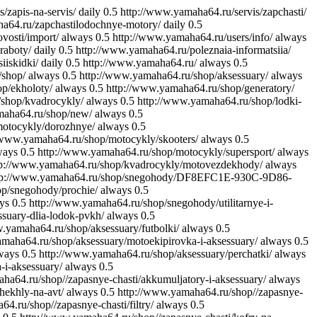
/zapis-na-servis/
daily
0.5
http://www.yamaha64.ru/servis/zapchasti/
a64.ru/zapchastilodochnye-motory/
daily
0.5
vosti/import/
always
0.5
http://www.yamaha64.ru/users/info/
always
raboty/
daily
0.5
http://www.yamaha64.ru/poleznaia-informatsiia/
iiskidki/
daily
0.5
http://www.yamaha64.ru/
always
0.5
/shop/
always
0.5
http://www.yamaha64.ru/shop/aksessuary/
always
p/ekholoty/
always
0.5
http://www.yamaha64.ru/shop/generatory/
shop/kvadrocykly/
always
0.5
http://www.yamaha64.ru/shop/lodki-
maha64.ru/shop/new/
always
0.5
motocykly/dorozhnye/
always
0.5
/www.yamaha64.ru/shop/motocykly/skooters/
always
0.5
ways
0.5
http://www.yamaha64.ru/shop/motocykly/supersport/
always
tp://www.yamaha64.ru/shop/kvadrocykly/motovezdekhody/
always
tp://www.yamaha64.ru/shop/snegohody/DF8EFC1E-930C-9D86-
p/snegohody/prochie/
always
0.5
ys
0.5
http://www.yamaha64.ru/shop/snegohody/utilitarnye-i-
suary-dlia-lodok-pvkh/
always
0.5
.yamaha64.ru/shop/aksessuary/futbolki/
always
0.5
maha64.ru/shop/aksessuary/motoekipirovka-i-aksessuary/
always
0.5
ways
0.5
http://www.yamaha64.ru/shop/aksessuary/perchatki/
always
-i-aksessuary/
always
0.5
ha64.ru/shop//zapasnye-chasti/akkumuljatory-i-aksessuary/
always
hekhly-na-avt/
always
0.5
http://www.yamaha64.ru/shop//zapasnye-
4.ru/shop//zapasnye-chasti/filtry/
always
0.5