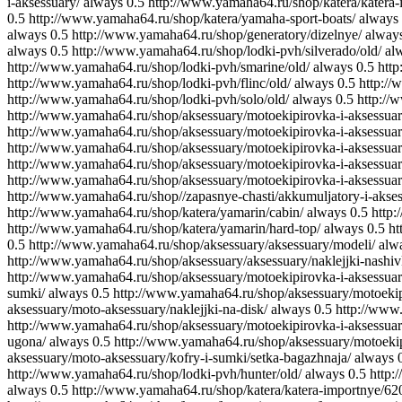
i-aksessuary/
always
0.5
http://www.yamaha64.ru/shop/katera/katera-
0.5
http://www.yamaha64.ru/shop/katera/yamaha-sport-boats/
always
always
0.5
http://www.yamaha64.ru/shop/generatory/dizelnye/
alway
always
0.5
http://www.yamaha64.ru/shop/lodki-pvh/silverado/old/
al
http://www.yamaha64.ru/shop/lodki-pvh/smarine/old/
always
0.5
http
http://www.yamaha64.ru/shop/lodki-pvh/flinc/old/
always
0.5
http://
http://www.yamaha64.ru/shop/lodki-pvh/solo/old/
always
0.5
http://
http://www.yamaha64.ru/shop/aksessuary/motoekipirovka-i-aksessuar
http://www.yamaha64.ru/shop/aksessuary/motoekipirovka-i-aksessuary
http://www.yamaha64.ru/shop/aksessuary/motoekipirovka-i-aksessua
http://www.yamaha64.ru/shop/aksessuary/motoekipirovka-i-aksessua
http://www.yamaha64.ru/shop/aksessuary/motoekipirovka-i-aksessuary
http://www.yamaha64.ru/shop//zapasnye-chasti/akkumuljatory-i-akse
http://www.yamaha64.ru/shop/katera/yamarin/cabin/
always
0.5
http:
http://www.yamaha64.ru/shop/katera/yamarin/hard-top/
always
0.5
ht
0.5
http://www.yamaha64.ru/shop/aksessuary/aksessuary/modeli/
alw
http://www.yamaha64.ru/shop/aksessuary/aksessuary/naklejjki-nashiv
http://www.yamaha64.ru/shop/aksessuary/motoekipirovka-i-aksessuar
sumki/
always
0.5
http://www.yamaha64.ru/shop/aksessuary/motoekip
aksessuary/moto-aksessuary/naklejjki-na-disk/
always
0.5
http://www.
http://www.yamaha64.ru/shop/aksessuary/motoekipirovka-i-aksessuar
ugona/
always
0.5
http://www.yamaha64.ru/shop/aksessuary/motoekip
aksessuary/moto-aksessuary/kofry-i-sumki/setka-bagazhnaja/
always
http://www.yamaha64.ru/shop/lodki-pvh/hunter/old/
always
0.5
http:
always
0.5
http://www.yamaha64.ru/shop/katera/katera-importn