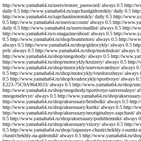
http://www.yamaha64.ru/users/restore_password/
always
0.5
http://
daily
0.5
http://www.yamaha64.ru/zapchastigidrotsikly/
daily
0.5
http
http://www.yamaha64.ru/zapchastimototsikly/
daily
0.5
http://www.y
0.5
http://www.yamaha64.ru/users/account/
always
0.5
http://www.ya
daily
0.5
http://www.yamaha64.ru/users/maillist/
always
0.5
http://ww
http://www.yamaha64.ru/o-magazine/about/
always
0.5
http://www.ya
0.5
http://www.yamaha64.ru/shop/boatmotors/
always
0.5
http://www
always
0.5
http://www.yamaha64.ru/shop/gidrocykly/
always
0.5
htt
pvh/
always
0.5
http://www.yamaha64.ru/shop/motobuksir/
always
0.
http://www.yamaha64.ru/shop/snegohody/
always
0.5
http://www.ya
http://www.yamaha64.ru/shop/motocykly/kruizery/
always
0.5
http:
http://www.yamaha64.ru/shop/motocykly/sorevnovatelnye/
always
0.
0.5
http://www.yamaha64.ru/shop/motocykly/vnedorozhnye/
always
0.5
http://www.yamaha64.ru/shop/kvadrocykly/sportivnye/
always
0.
E223-75C9A9643033/
always
0.5
http://www.yamaha64.ru/shop/sne
http://www.yamaha64.ru/shop/snegohody/sportivnye-universalnye/
a
mnogotselevye/
always
0.5
http://www.yamaha64.ru/shop/aksessuary/
http://www.yamaha64.ru/shop/aksessuary/beisbolki/
always
0.5
http:
http://www.yamaha64.ru/shop/aksessuary/kurtki/
always
0.5
http://w
http://www.yamaha64.ru/shop/aksessuary/neoriginalnye-zapchasti/
al
0.5
http://www.yamaha64.ru/shop/aksessuary/podshlemniki/
always
0
http://www.yamaha64.ru/shop/aksessuary/vizory/
always
0.5
http://
0.5
http://www.yamaha64.ru/shop//zapasnye-chasti/chekhly-i-sumki-
chasti/chekhly-na-gidrotsikl/
always
0.5
http://www.yamaha64.ru/shop