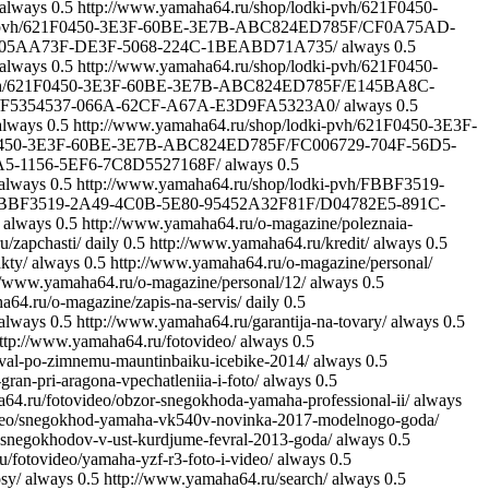
always
0.5
http://www.yamaha64.ru/shop/lodki-pvh/621F0450-
dki-pvh/621F0450-3E3F-60BE-3E7B-ABC824ED785F/CF0A75AD-
F/D05AA73F-DE3F-5068-224C-1BEABD71A735/
always
0.5
always
0.5
http://www.yamaha64.ru/shop/lodki-pvh/621F0450-
i-pvh/621F0450-3E3F-60BE-3E7B-ABC824ED785F/E145BA8C-
5F/F5354537-066A-62CF-A67A-E3D9FA5323A0/
always
0.5
always
0.5
http://www.yamaha64.ru/shop/lodki-pvh/621F0450-3E3F-
21F0450-3E3F-60BE-3E7B-ABC824ED785F/FC006729-704F-56D5-
FA5-1156-5EF6-7C8D5527168F/
always
0.5
always
0.5
http://www.yamaha64.ru/shop/lodki-pvh/FBBF3519-
vh/FBBF3519-2A49-4C0B-5E80-95452A32F81F/D04782E5-891C-
always
0.5
http://www.yamaha64.ru/o-magazine/poleznaia-
/zapchasti/
daily
0.5
http://www.yamaha64.ru/kredit/
always
0.5
kty/
always
0.5
http://www.yamaha64.ru/o-magazine/personal/
//www.yamaha64.ru/o-magazine/personal/12/
always
0.5
64.ru/o-magazine/zapis-na-servis/
daily
0.5
always
0.5
http://www.yamaha64.ru/garantija-na-tovary/
always
0.5
ttp://www.yamaha64.ru/fotovideo/
always
0.5
ival-po-zimnemu-mauntinbaiku-icebike-2014/
always
0.5
ran-pri-aragona-vpechatleniia-i-foto/
always
0.5
64.ru/fotovideo/obzor-snegokhoda-yamaha-professional-ii/
always
ideo/snegokhod-yamaha-vk540v-novinka-2017-modelnogo-goda/
v-snegokhodov-v-ust-kurdjume-fevral-2013-goda/
always
0.5
/fotovideo/yamaha-yzf-r3-foto-i-video/
always
0.5
sy/
always
0.5
http://www.yamaha64.ru/search/
always
0.5