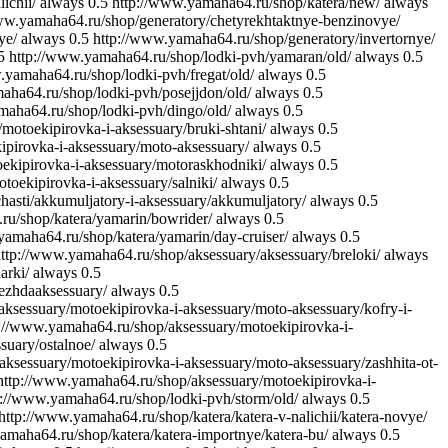
ichii/
always
0.5
http://www.yamaha64.ru/shop/katera/new/
always
ww.yamaha64.ru/shop/generatory/chetyrekhtaktnye-benzinovye/
ye/
always
0.5
http://www.yamaha64.ru/shop/generatory/invertornye/
5
http://www.yamaha64.ru/shop/lodki-pvh/yamaran/old/
always
0.5
.yamaha64.ru/shop/lodki-pvh/fregat/old/
always
0.5
aha64.ru/shop/lodki-pvh/posejjdon/old/
always
0.5
maha64.ru/shop/lodki-pvh/dingo/old/
always
0.5
motoekipirovka-i-aksessuary/bruki-shtani/
always
0.5
pirovka-i-aksessuary/moto-aksessuary/
always
0.5
ekipirovka-i-aksessuary/motoraskhodniki/
always
0.5
oekipirovka-i-aksessuary/salniki/
always
0.5
asti/akkumuljatory-i-aksessuary/akkumuljatory/
always
0.5
ru/shop/katera/yamarin/bowrider/
always
0.5
yamaha64.ru/shop/katera/yamarin/day-cruiser/
always
0.5
ttp://www.yamaha64.ru/shop/aksessuary/aksessuary/breloki/
always
arki/
always
0.5
ezhdaaksessuary/
always
0.5
ksessuary/motoekipirovka-i-aksessuary/moto-aksessuary/kofry-i-
p://www.yamaha64.ru/shop/aksessuary/motoekipirovka-i-
suary/ostalnoe/
always
0.5
ksessuary/motoekipirovka-i-aksessuary/moto-aksessuary/zashhita-ot-
http://www.yamaha64.ru/shop/aksessuary/motoekipirovka-i-
p://www.yamaha64.ru/shop/lodki-pvh/storm/old/
always
0.5
http://www.yamaha64.ru/shop/katera/katera-v-nalichii/katera-novye/
amaha64.ru/shop/katera/katera-importnye/katera-bu/
always
0.5