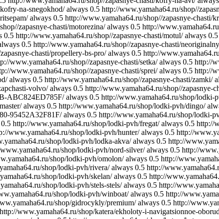
.5
http://www.yamaha64.ru/shop//zapasnye-chasti/kofry-na-avt/
always
/kofry-na-snegokhod/
always
0.5
http://www.yamaha64.ru/shop//zapasny
ritsepam/
always
0.5
http://www.yamaha64.ru/shop//zapasnye-chasti/kr
shop//zapasnye-chasti/motorezina/
always
0.5
http://www.yamaha64.ru/
s
0.5
http://www.yamaha64.ru/shop//zapasnye-chasti/motul/
always
0.5
always
0.5
http://www.yamaha64.ru/shop//zapasnye-chasti/neoriginalny
apasnye-chasti/propellery-bs-pro/
always
0.5
http://www.yamaha64.ru/
tp://www.yamaha64.ru/shop//zapasnye-chasti/setka/
always
0.5
http://
tp://www.yamaha64.ru/shop//zapasnye-chasti/sprei/
always
0.5
http://
od/
always
0.5
http://www.yamaha64.ru/shop//zapasnye-chasti/zamki/
a
apchasti-volvo/
always
0.5
http://www.yamaha64.ru/shop//zapasnye-cha
3E7B-ABC824ED785F/
always
0.5
http://www.yamaha64.ru/shop/lodki-p
master/
always
0.5
http://www.yamaha64.ru/shop/lodki-pvh/dingo/
alw
E80-95452A32F81F/
always
0.5
http://www.yamaha64.ru/shop/lodki-pv
0.5
http://www.yamaha64.ru/shop/lodki-pvh/fregat/
always
0.5
http:/
tp://www.yamaha64.ru/shop/lodki-pvh/hunter/
always
0.5
http://www.y
w.yamaha64.ru/shop/lodki-pvh/lodka-akva/
always
0.5
http://www.yama
//www.yamaha64.ru/shop/lodki-pvh/nord-silver/
always
0.5
http://www.
ww.yamaha64.ru/shop/lodki-pvh/omolon/
always
0.5
http://www.yamaha
yamaha64.ru/shop/lodki-pvh/rivera/
always
0.5
http://www.yamaha64.ru
yamaha64.ru/shop/lodki-pvh/skelan/
always
0.5
http://www.yamaha64.r
yamaha64.ru/shop/lodki-pvh/stels-stels/
always
0.5
http://www.yamaha6
www.yamaha64.ru/shop/lodki-pvh/winboat/
always
0.5
http://www.yama
www.yamaha64.ru/shop/gidrocykly/premium/
always
0.5
http://www.yam
http://www.yamaha64.ru/shop/katera/ekholoty-i-navigatsionnoe-oboru