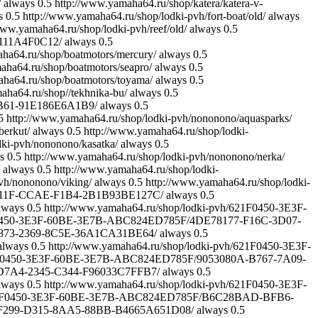
/
always
0.5
http://www.yamaha64.ru/shop/katera/katera-v-
s
0.5
http://www.yamaha64.ru/shop/lodki-pvh/fort-boat/old/
always
www.yamaha64.ru/shop/lodki-pvh/reef/old/
always
0.5
8111A4F0C12/
always
0.5
ha64.ru/shop/boatmotors/mercury/
always
0.5
aha64.ru/shop/boatmotors/seapro/
always
0.5
aha64.ru/shop/boatmotors/toyama/
always
0.5
aha64.ru/shop//tekhnika-bu/
always
0.5
DB61-91E186E6A1B9/
always
0.5
5
http://www.yamaha64.ru/shop/lodki-pvh/nononono/aquasparks/
berkut/
always
0.5
http://www.yamaha64.ru/shop/lodki-
dki-pvh/nononono/kasatka/
always
0.5
s
0.5
http://www.yamaha64.ru/shop/lodki-pvh/nononono/nerka/
always
0.5
http://www.yamaha64.ru/shop/lodki-
vh/nononono/viking/
always
0.5
http://www.yamaha64.ru/shop/lodki-
-011F-CCAE-F1B4-2B1B93BE127C/
always
0.5
lways
0.5
http://www.yamaha64.ru/shop/lodki-pvh/621F0450-3E3F-
21F0450-3E3F-60BE-3E7B-ABC824ED785F/4DE78177-F16C-3D07-
-4873-2369-8C5E-36A1CA31BE64/
always
0.5
always
0.5
http://www.yamaha64.ru/shop/lodki-pvh/621F0450-3E3F-
621F0450-3E3F-60BE-3E7B-ABC824ED785F/9053080A-B767-7A09-
-D7A4-2345-C344-F96033C7FFB7/
always
0.5
lways
0.5
http://www.yamaha64.ru/shop/lodki-pvh/621F0450-3E3F-
h/621F0450-3E3F-60BE-3E7B-ABC824ED785F/B6C28BAD-BFB6-
61F299-D315-8AA5-88BB-B4665A651D08/
always
0.5