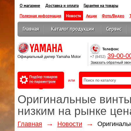
О магазине
Доставка и оплата
Гарантия на товары
Полезная информация
Новости
Акции
Фото/Видео
Главная
Каталог продукции
Сервис
Оптовикам
Телефон:
39-00-0
Официальный дилер Yamaha Motor
+7 (8452)
Заказать обратный зво
Подбор товаров
или
по параметрам
Оригинальные винт
низким на рынке цен
→
→
Главная
Новости
Оригиналь