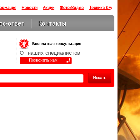
ормация
Новости
Акции
Фото/Видео
Техника б/у
ос-ответ
Контакты
Бесплатная консультация
От наших специалистов
Позвонить нам