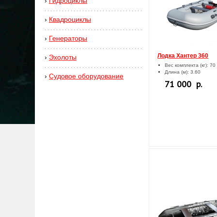
›
Гидроциклы
›
Квадроциклы
›
Генераторы
Лодка Хантер 360
›
Эхолоты
Вес комплекта (кг): 70
Длина (м): 3.60
›
Cудовое оборудование
71 000 р.