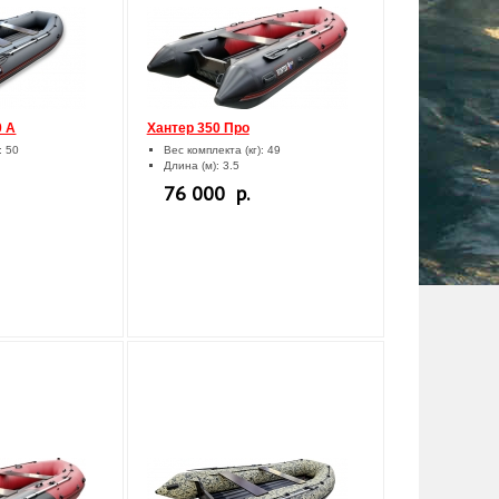
0 А
Хантер 350 Про
: 50
Вес комплекта (кг): 49
Длина (м): 3.5
76 000 р.