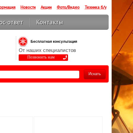
ормация
Новости
Акции
Фото/Видео
Техника б/у
ос-ответ
Контакты
Бесплатная консультация
От наших специалистов
Позвонить нам