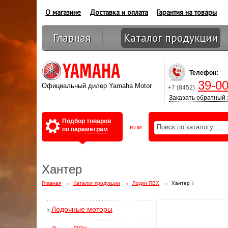
О магазине
Доставка и оплата
Гарантия на товары
Главная
Каталог продукции
Оптовикам
Телефон:
39-00
Официальный дилер Yamaha Motor
+7 (8452)
Заказать обратный 
Подбор товаров
или
по параметрам
Хантер
→
→
→
↓
Главная
Каталог продукции
Лодки ПВХ
Хантер
›
Лодочные моторы