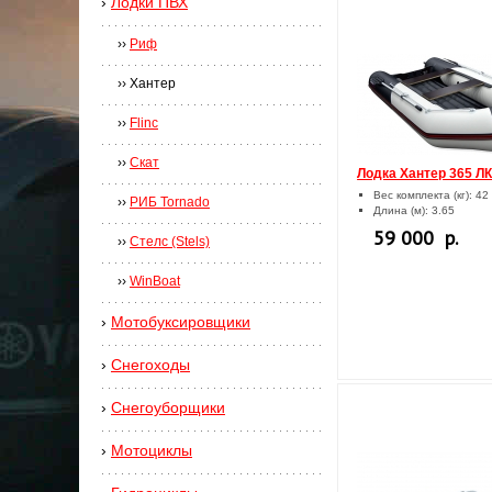
›
Лодки ПВХ
››
Риф
››
Хантер
››
Flinc
››
Скат
Лодка Хантер 365 Л
Вес комплекта (кг): 42
››
РИБ Tornado
Длина (м): 3.65
59 000 р.
››
Стелс (Stels)
››
WinBoat
›
Мотобуксировщики
›
Снегоходы
›
Снегоуборщики
›
Мотоциклы