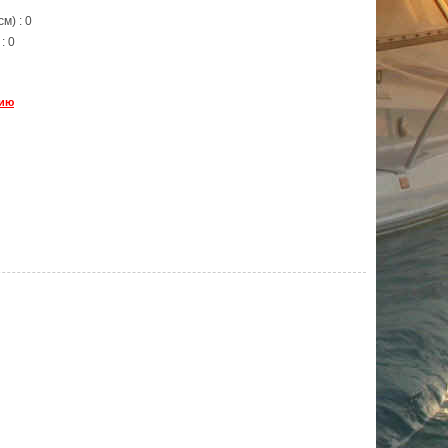
м) : 0
: 0
цию