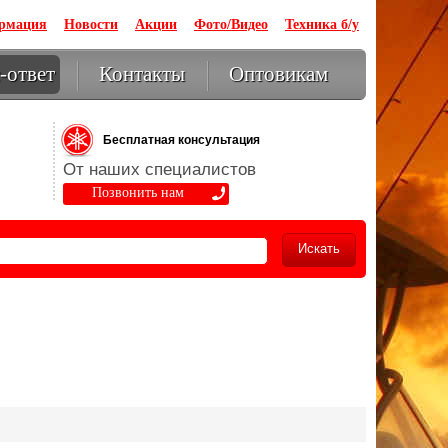
ормация
Новости
Акции
Фото/Видео
Техника б/у
-ответ
Контакты
Оптовикам
Бесплатная консультация
От наших специалистов
Позвонить нам