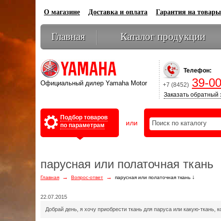
О магазине
Доставка и оплата
Гарантия на товары
Главная
Каталог продукции
Телефон:
39-00
Официальный дилер Yamaha Motor
+7 (8452)
Заказать обратный 
Подбор товаров
или
по параметрам
парусная или полаточная ткань
→
→
↓
Главная
Вопрос-ответ
парусная или полаточная ткань
22.07.2015
Добрай день, я хочу приобрести ткань для паруса или какую-ткань, 