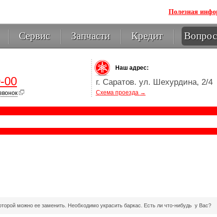
Полезная инф
Сервис
Запчасти
Кредит
Вопрос
Наш адрес:
-00
г. Саратов. ул. Шехурдина, 2/4
Схема проезда
→
звонок
которой можно ее заменить. Необходимо украсить баркас. Есть ли
что-нибудь
у Вас?