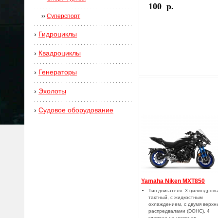
100 р.
››
Суперспорт
›
Гидроциклы
›
Квадроциклы
›
Генераторы
›
Эхолоты
›
Cудовое оборудование
Yamaha Niken MXT850
Тип двигателя: 3-цилиндровы
тактный, с жидкостным
охлаждением, с двумя верхн
распредвалами (DOHC), 4
клапана на цилиндр