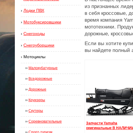
из признанных лиде
›
Лодки ПВХ
в себя кроссовые, д
время компания Yam
›
Мотобуксировщики
мототехники. Проду
дорожные, кроссовы
›
Снегоходы
Если вы хотите купи
›
Снегоуборщики
вы найдете полный 
›
Мотоциклы
››
Малокубатурные
››
Вcедорожные
››
Дорожные
››
Круизеры
››
Скутеры
››
Соревновательные
Запчасти Yamaha
оригинальные В НАЛИЧИ
››
Спорт-туризм