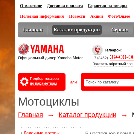
О магазине
Доставка и оплата
Гарантия на товары
Полезная информация
Новости
Акции
Фото/Видео
Главная
Каталог продукции
Сервис
Оптовикам
Телефон:
39-00-0
Официальный дилер Yamaha Motor
+7 (8452)
Заказать обратный зво
Подбор товаров
или
по параметрам
Мотоциклы
→
→
Главная
Каталог продукции
›
Лодочные моторы
В настоящее время 